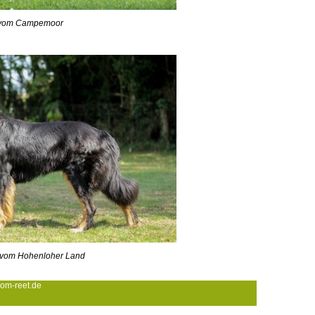
 vom Campemoor
 vom Hohenloher Land
om-reet.de